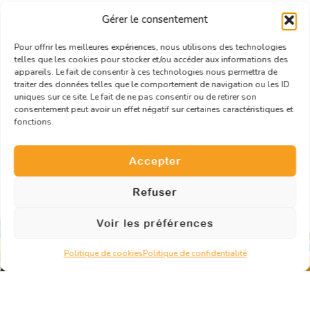
Contact
Gérer le consentement
Pour offrir les meilleures expériences, nous utilisons des technologies
telles que les cookies pour stocker et/ou accéder aux informations des
10, rue de Penthièvre – 75008 Paris
appareils. Le fait de consentir à ces technologies nous permettra de
traiter des données telles que le comportement de navigation ou les ID
contact@pikotyevent.fr
uniques sur ce site. Le fait de ne pas consentir ou de retirer son
06.95.70.41.94
consentement peut avoir un effet négatif sur certaines caractéristiques et
fonctions.
Demander un devis
Accepter
Refuser
Voir les préférences
Politique de cookies
Politique de confidentialité