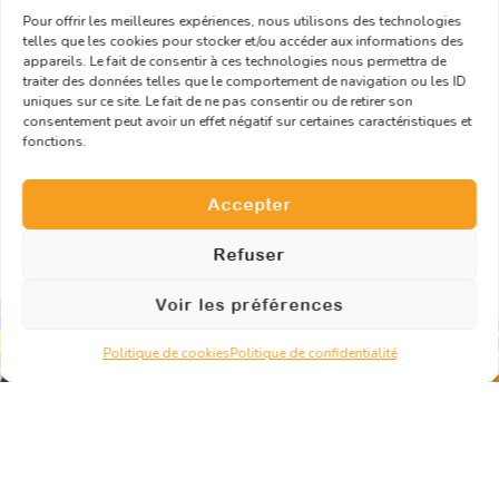
Pour offrir les meilleures expériences, nous utilisons des technologies
telles que les cookies pour stocker et/ou accéder aux informations des
10, rue de Penthièvre – 75008 Paris
appareils. Le fait de consentir à ces technologies nous permettra de
traiter des données telles que le comportement de navigation ou les ID
contact@pikotyevent.fr
uniques sur ce site. Le fait de ne pas consentir ou de retirer son
06.95.70.41.94
consentement peut avoir un effet négatif sur certaines caractéristiques et
fonctions.
Demander un devis
Accepter
Refuser
Voir les préférences
Politique de cookies
Politique de confidentialité